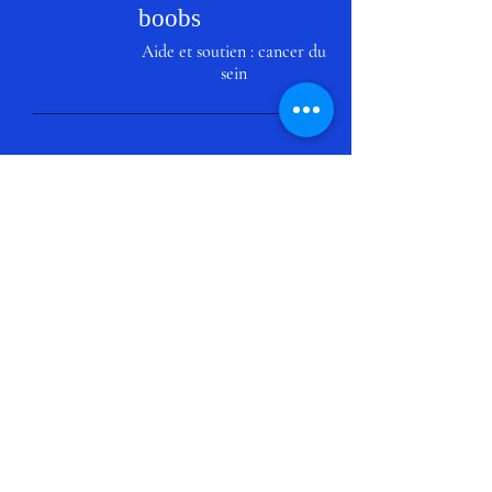
boobs
Aide et soutien : cancer du
sein
boobs par l'association
boobs
les Seins Georgeais
E-mail :
lesboobs.seinsgeorgeais@g
mail.com