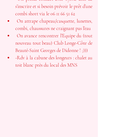
s’inscrire et si besoin prévoir le prêt d’une 
combi short via le 06 11 66 51 62
 On attrape chapeau/casquette, lunettes, 
combi, chaussures ne craignant pas l’eau
 On avance rencontrer l’Equipe du (tout 
nouveau tout beau) Club 
Longe-Côte de 
Beauté-Saint Georges de Didonne
 ! ;)))
-Rdv à la cabane des longeurs : chalet au 
toit blanc près du local des MNS