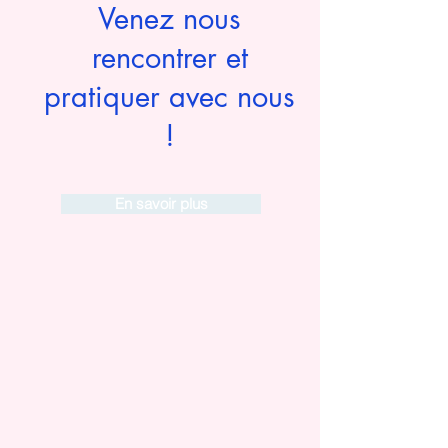
Venez nous
rencontrer et
pratiquer avec nous
!
En savoir plus
Après le cancer du sein :
l’intimité des femmes, grande
oubliée du parcours de soins
Après un cancer du sein, la vie intime des
femmes reste un angle mort médical
Nous sommes de plus en plus
nombreuses à survivre à un cancer du
sein. Mais une fois les traitements «
d’attaques » terminés, une autre réalité